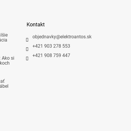
Kontakt
lšie
objednavky
@
elektroantos.sk
ácia
+421 903 278 553
+421 908 759 447
 Ako si
okoch
vať
ábel