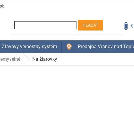
sk
N
€
HĽADAŤ
K
Zľavový vernostný systém
Predajňa Vranov nad Topľ
iemyselné
Na žiarovky