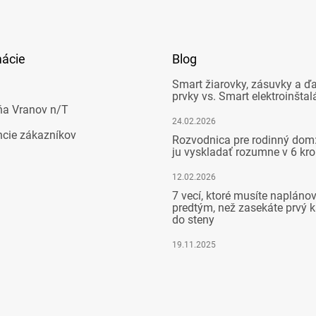
mácie
Blog
Smart žiarovky, zásuvky a ďa
prvky vs. Smart elektroinštal
ňa Vranov n/T
24.02.2026
ncie zákazníkov
Rozvodnica pre rodinný dom:
ju vyskladať rozumne v 6 kr
12.02.2026
7 vecí, ktoré musíte napláno
predtým, než zasekáte prvý k
do steny
19.11.2025