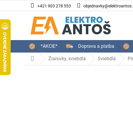
Prejsť
+421 903 278 553
objednavky@elektroantos.
na
obsah
*AKCIE*
Doprava a platba
Žiarovky, svietidlá
Svietidlá
Pr
Domov