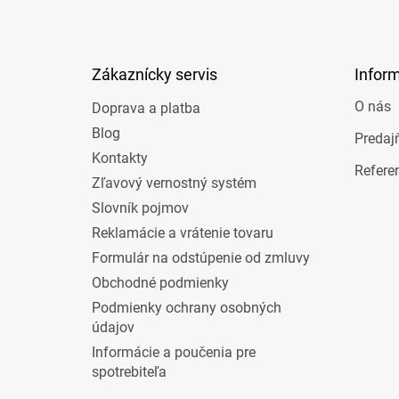
á
p
ä
t
Zákaznícky servis
Infor
i
e
O nás
Doprava a platba
Blog
Predaj
Kontakty
Refere
Zľavový vernostný systém
Slovník pojmov
Reklamácie a vrátenie tovaru
Formulár na odstúpenie od zmluvy
Obchodné podmienky
Podmienky ochrany osobných
údajov
Informácie a poučenia pre
spotrebiteľa