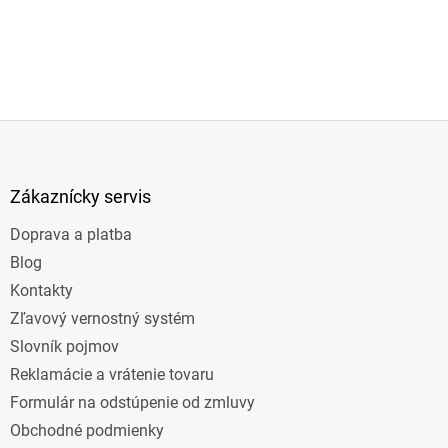
Z
á
p
ä
Zákaznícky servis
t
Doprava a platba
i
e
Blog
Kontakty
Zľavový vernostný systém
Slovník pojmov
Reklamácie a vrátenie tovaru
Formulár na odstúpenie od zmluvy
Obchodné podmienky