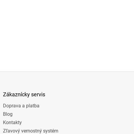
Z
á
p
ä
Zákaznícky servis
t
Doprava a platba
i
e
Blog
Kontakty
Zľavový vernostný systém