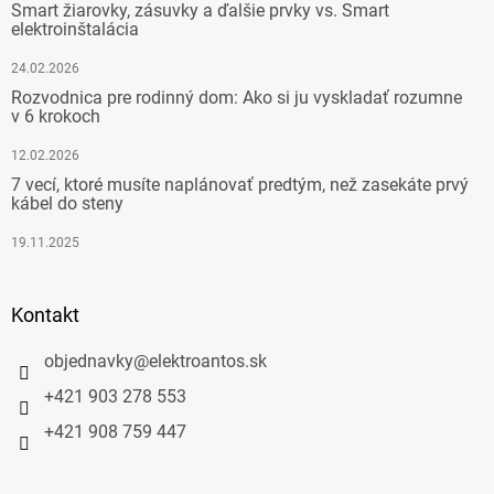
Smart žiarovky, zásuvky a ďalšie prvky vs. Smart
elektroinštalácia
24.02.2026
Rozvodnica pre rodinný dom: Ako si ju vyskladať rozumne
v 6 krokoch
12.02.2026
7 vecí, ktoré musíte naplánovať predtým, než zasekáte prvý
kábel do steny
19.11.2025
Kontakt
objednavky
@
elektroantos.sk
+421 903 278 553
+421 908 759 447