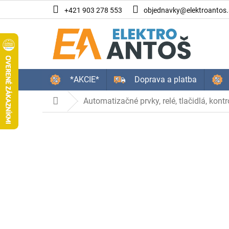
Prejsť
+421 903 278 553
objednavky@elektroantos.
na
obsah
*AKCIE*
Doprava a platba
Automatizačné prvky, relé, tlačidlá, kontr
Domov