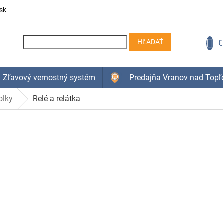
sk
N
€
HĽADAŤ
K
Zľavový vernostný systém
Predajňa Vranov nad Topľ
olky
Relé a relátka