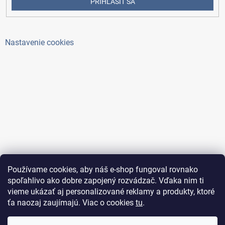
PRIHLÁSIŤ SA
Nastavenie cookies
Používame cookies, aby náš e-shop fungoval rovnako
spoľahlivo ako dobre zapojený rozvádzač. Vďaka nim ti
vieme ukázať aj personalizované reklamy a produkty, ktoré
ťa naozaj zaujímajú. Viac o cookies
tu
.
Copyright 2026
ElektroAntoš
. Všetky práva vyhradené.