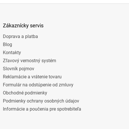
Z
á
p
ä
Zákaznícky servis
t
Doprava a platba
i
e
Blog
Kontakty
Zľavový vernostný systém
Slovník pojmov
Reklamácie a vrátenie tovaru
Formulár na odstúpenie od zmluvy
Obchodné podmienky
Podmienky ochrany osobných údajov
Informácie a poučenia pre spotrebiteľa