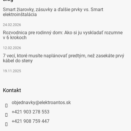
Smart žiarovky, zásuvky a ďalšie prvky vs. Smart
elektroinštalácia
24.02.2026
Rozvodnica pre rodinný dom: Ako si ju vyskladať rozumne
v 6 krokoch
12.02.2026
7 vecí, ktoré musíte naplánovať predtým, než zasekáte prvý
kábel do steny
19.11.2025
Kontakt
objednavky
@
elektroantos.sk
+421 903 278 553
+421 908 759 447