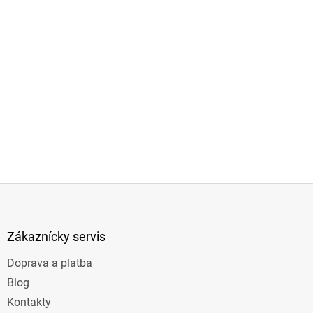
Z
á
p
ä
Zákaznícky servis
t
Doprava a platba
i
e
Blog
Kontakty