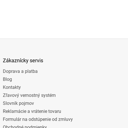
Z
á
p
ä
Zákaznícky servis
t
Doprava a platba
i
e
Blog
Kontakty
Zľavový vernostný systém
Slovník pojmov
Reklamácie a vrátenie tovaru
Formulár na odstúpenie od zmluvy
Obchodné podmienky