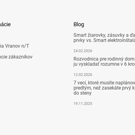
mácie
Blog
Smart žiarovky, zásuvky a ďa
prvky vs. Smart elektroinštal
ňa Vranov n/T
24.02.2026
ncie zákazníkov
Rozvodnica pre rodinný dom:
ju vyskladať rozumne v 6 kr
12.02.2026
7 vecí, ktoré musíte napláno
predtým, než zasekáte prvý k
do steny
19.11.2025