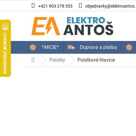
Prejsť
+421 903 278 553
objednavky@elektroantos.
na
obsah
*AKCIE*
Doprava a platba
Poistky
Poistkové hlavice
Domov