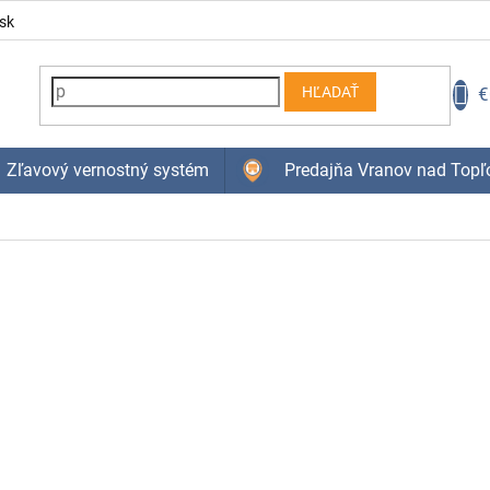
sk
N
€
HĽADAŤ
K
Zľavový vernostný systém
Predajňa Vranov nad Topľ