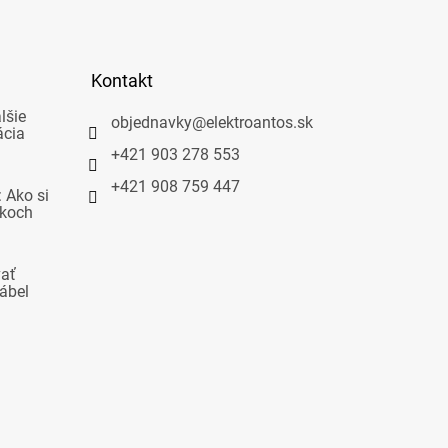
Kontakt
lšie
objednavky
@
elektroantos.sk
ácia
+421 903 278 553
+421 908 759 447
 Ako si
okoch
vať
ábel