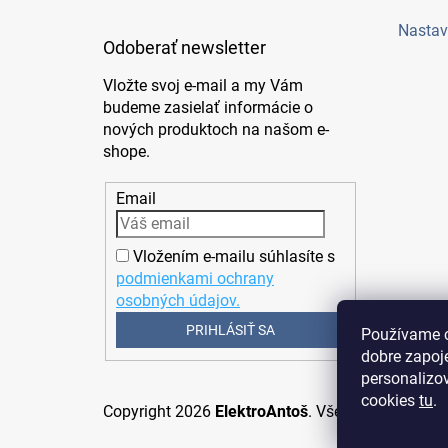
Nastav
Odoberať newsletter
Vložte svoj e-mail a my Vám
budeme zasielať informácie o
nových produktoch na našom e-
shope.
Email
Vložením e-mailu súhlasíte s
podmienkami ochrany
osobných údajov.
PRIHLÁSIŤ SA
Používame c
dobre zapoj
personalizov
cookies
tu
.
Copyright 2026
ElektroAntoš
. Všetky práva vyhr