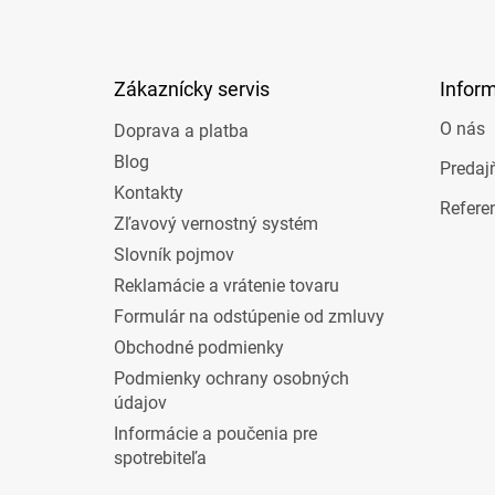
p
ä
t
Zákaznícky servis
Infor
i
e
O nás
Doprava a platba
Blog
Predaj
Kontakty
Refere
Zľavový vernostný systém
Slovník pojmov
Reklamácie a vrátenie tovaru
Formulár na odstúpenie od zmluvy
Obchodné podmienky
Podmienky ochrany osobných
údajov
Informácie a poučenia pre
spotrebiteľa