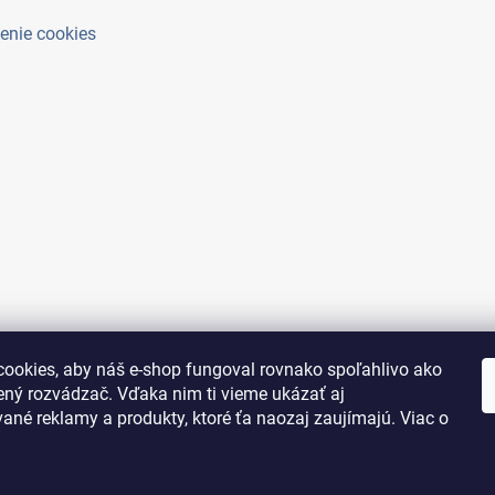
enie cookies
ookies, aby náš e-shop fungoval rovnako spoľahlivo ako
ený rozvádzač. Vďaka nim ti vieme ukázať aj
ané reklamy a produkty, ktoré ťa naozaj zaujímajú. Viac o
adené.
Upraviť nastavenie cookies