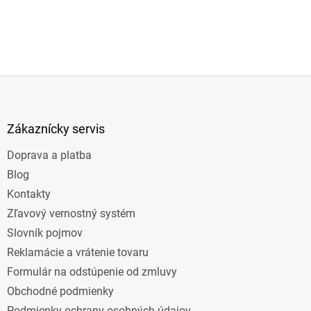
Z
á
p
ä
Zákaznícky servis
t
Doprava a platba
i
e
Blog
Kontakty
Zľavový vernostný systém
Slovník pojmov
Reklamácie a vrátenie tovaru
Formulár na odstúpenie od zmluvy
Obchodné podmienky
Podmienky ochrany osobných údajov