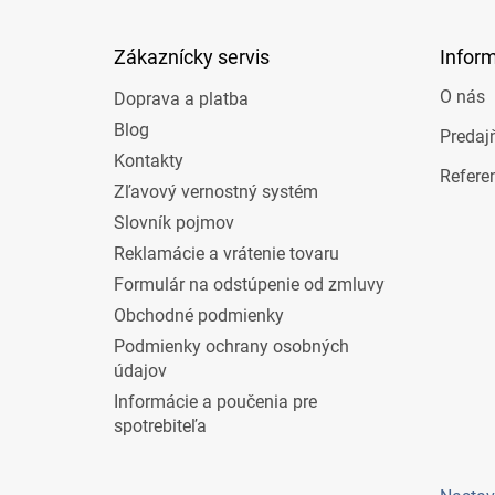
ä
t
Zákaznícky servis
Infor
i
e
O nás
Doprava a platba
Blog
Predaj
Kontakty
Refere
Zľavový vernostný systém
Slovník pojmov
Reklamácie a vrátenie tovaru
Formulár na odstúpenie od zmluvy
Obchodné podmienky
Podmienky ochrany osobných
údajov
Informácie a poučenia pre
spotrebiteľa