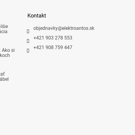
Kontakt
lšie
objednavky
@
elektroantos.sk
ácia
+421 903 278 553
+421 908 759 447
 Ako si
okoch
vať
ábel