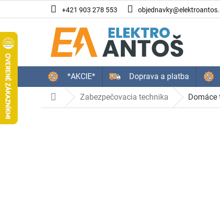
Prejsť
+421 903 278 553
objednavky@elektroantos.
na
obsah
*AKCIE*
Doprava a platba
Zabezpečovacia technika
Domáce t
Domov