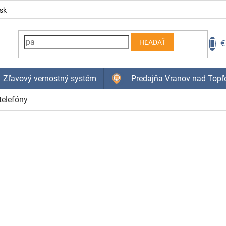
sk
N
€
HĽADAŤ
K
Zľavový vernostný systém
Predajňa Vranov nad Topľ
elefóny