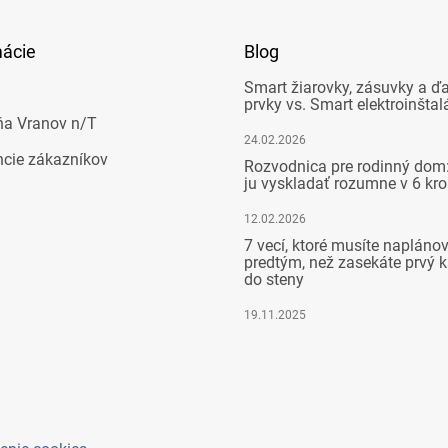
mácie
Blog
Smart žiarovky, zásuvky a ďa
prvky vs. Smart elektroinštal
ňa Vranov n/T
24.02.2026
ncie zákazníkov
Rozvodnica pre rodinný dom:
ju vyskladať rozumne v 6 kr
12.02.2026
7 vecí, ktoré musíte napláno
predtým, než zasekáte prvý k
do steny
19.11.2025