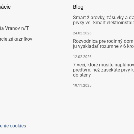
mácie
Blog
Smart žiarovky, zásuvky a ďa
prvky vs. Smart elektroinštal
ňa Vranov n/T
24.02.2026
ncie zákazníkov
Rozvodnica pre rodinný dom:
ju vyskladať rozumne v 6 kr
12.02.2026
7 vecí, ktoré musíte napláno
predtým, než zasekáte prvý k
do steny
19.11.2025
enie cookies