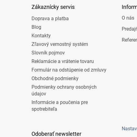
t
Zákaznícky servis
Infor
i
e
O nás
Doprava a platba
Blog
Predaj
Kontakty
Refere
Zľavový vernostný systém
Slovník pojmov
Reklamácie a vrátenie tovaru
Formulár na odstúpenie od zmluvy
Obchodné podmienky
Podmienky ochrany osobných
údajov
Informácie a poučenia pre
spotrebiteľa
Nastav
Odoberať newsletter