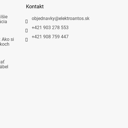
Kontakt
lšie
objednavky
@
elektroantos.sk
ácia
+421 903 278 553
+421 908 759 447
 Ako si
okoch
vať
ábel