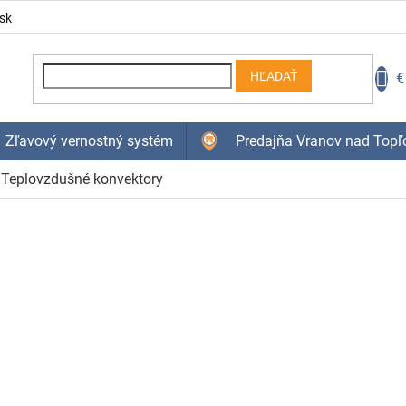
sk
N
€
HĽADAŤ
K
Zľavový vernostný systém
Predajňa Vranov nad Topľ
Teplovzdušné konvektory