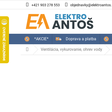
Prejsť
+421 903 278 553
objednavky@elektroantos.
na
obsah
*AKCIE*
Doprava a platba
Ventilácia, vykurovanie, ohrev vody
Domov