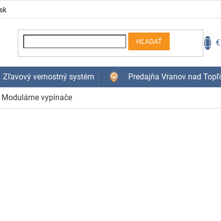
sk
N
€
HĽADAŤ
K
Zľavový vernostný systém
Predajňa Vranov nad Topľ
Modulárne vypínače