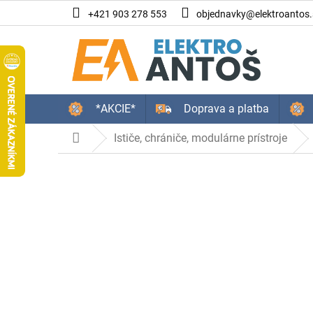
Prejsť
+421 903 278 553
objednavky@elektroantos.
na
obsah
*AKCIE*
Doprava a platba
Ističe, chrániče, modulárne prístroje
Domov