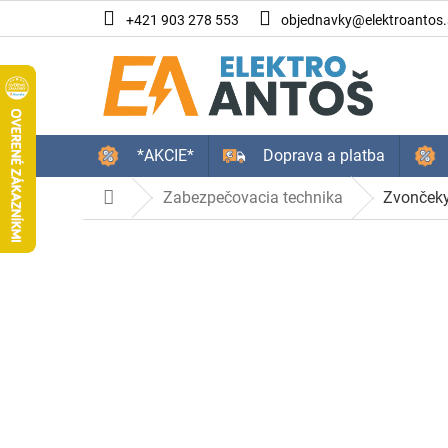
Prejsť
+421 903 278 553
objednavky@elektroantos.
na
obsah
*AKCIE*
Doprava a platba
Zabezpečovacia technika
Zvonček
Domov