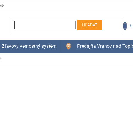
sk
N
€
HĽADAŤ
K
Zľavový vernostný systém
Predajňa Vranov nad Topľ
y