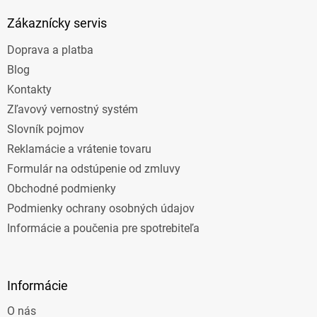
p
ä
Zákaznícky servis
t
Doprava a platba
i
e
Blog
Kontakty
Zľavový vernostný systém
Slovník pojmov
Reklamácie a vrátenie tovaru
Formulár na odstúpenie od zmluvy
Obchodné podmienky
Podmienky ochrany osobných údajov
Informácie a poučenia pre spotrebiteľa
Informácie
O nás