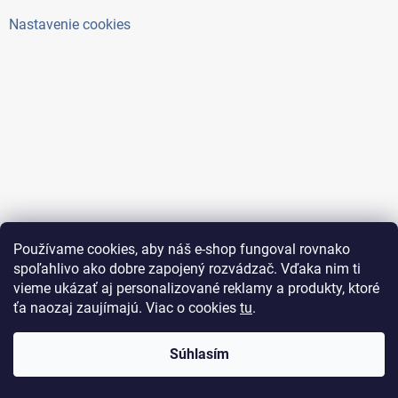
Nastavenie cookies
Používame cookies, aby náš e-shop fungoval rovnako
spoľahlivo ako dobre zapojený rozvádzač. Vďaka nim ti
vieme ukázať aj personalizované reklamy a produkty, ktoré
ťa naozaj zaujímajú. Viac o cookies
tu
.
Copyright 2026
ElektroAntoš
. Všetky práva vyhradené.
Súhlasím
Upraviť nastavenie cookies