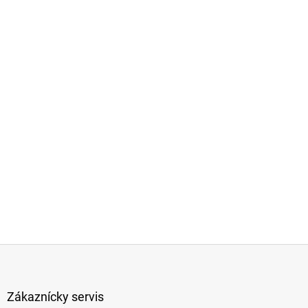
Z
á
p
ä
Zákaznícky servis