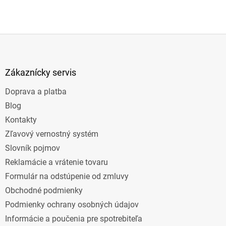
Z
á
p
ä
Zákaznícky servis
t
Doprava a platba
i
e
Blog
Kontakty
Zľavový vernostný systém
Slovník pojmov
Reklamácie a vrátenie tovaru
Formulár na odstúpenie od zmluvy
Obchodné podmienky
Podmienky ochrany osobných údajov
Informácie a poučenia pre spotrebiteľa