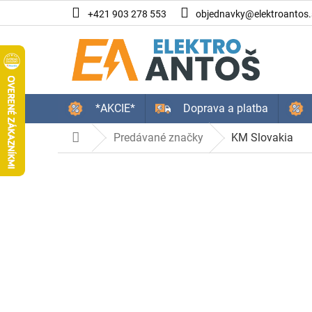
Prejsť
+421 903 278 553
objednavky@elektroantos.
na
obsah
*AKCIE*
Doprava a platba
Predávané značky
KM Slovakia
Domov