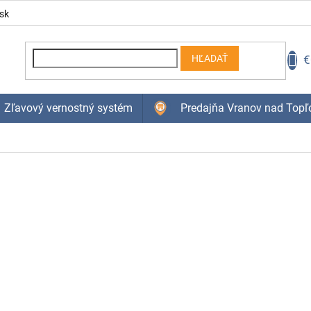
sk
N
€
HĽADAŤ
K
Zľavový vernostný systém
Predajňa Vranov nad Topľ