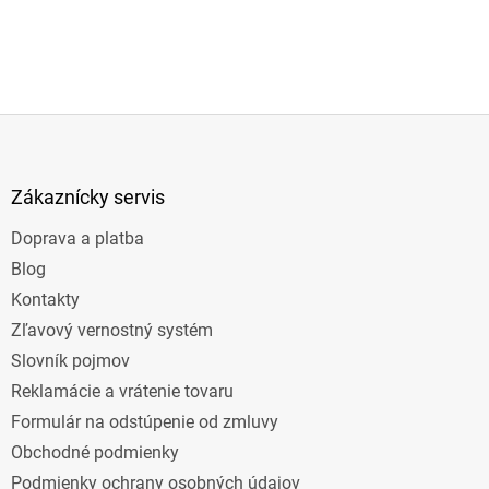
Z
á
p
ä
Zákaznícky servis
t
Doprava a platba
i
e
Blog
Kontakty
Zľavový vernostný systém
Slovník pojmov
Reklamácie a vrátenie tovaru
Formulár na odstúpenie od zmluvy
Obchodné podmienky
Podmienky ochrany osobných údajov