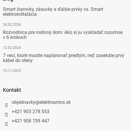
Smart žiarovky, zásuvky a ďalšie prvky vs. Smart
elektroinštalácia
24.02.2026
Rozvodnica pre rodinný dom: Ako si ju vyskladať rozumne
v 6 krokoch
12.02.2026
7 vecí, ktoré musíte naplánovať predtým, než zasekáte prvý
kábel do steny
19.11.2025
Kontakt
objednavky
@
elektroantos.sk
+421 903 278 553
+421 908 759 447