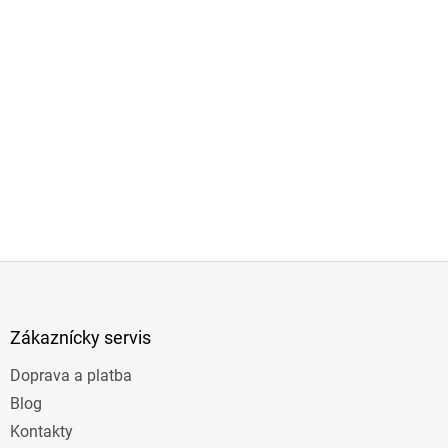
Z
á
p
ä
Zákaznícky servis
t
Doprava a platba
i
e
Blog
Kontakty