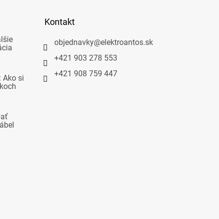
Kontakt
lšie
objednavky
@
elektroantos.sk
ácia
+421 903 278 553
+421 908 759 447
 Ako si
okoch
vať
ábel