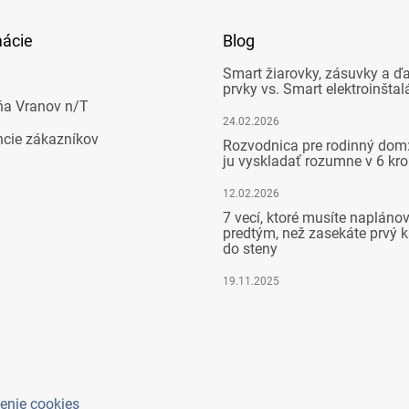
mácie
Blog
Smart žiarovky, zásuvky a ďa
prvky vs. Smart elektroinštal
ňa Vranov n/T
24.02.2026
ncie zákazníkov
Rozvodnica pre rodinný dom:
ju vyskladať rozumne v 6 kr
12.02.2026
7 vecí, ktoré musíte napláno
predtým, než zasekáte prvý k
do steny
19.11.2025
enie cookies