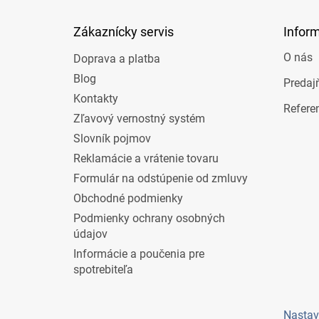
ä
t
Zákaznícky servis
Infor
i
e
O nás
Doprava a platba
Blog
Predaj
Kontakty
Refere
Zľavový vernostný systém
Slovník pojmov
Reklamácie a vrátenie tovaru
Formulár na odstúpenie od zmluvy
Obchodné podmienky
Podmienky ochrany osobných
údajov
Informácie a poučenia pre
spotrebiteľa
Nastav