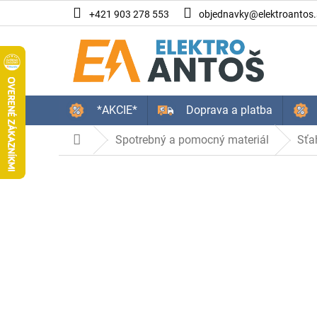
Prejsť
+421 903 278 553
objednavky@elektroantos.
na
obsah
*AKCIE*
Doprava a platba
Spotrebný a pomocný materiál
Sťa
Domov