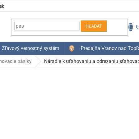
sk
N
€
HĽADAŤ
K
Zľavový vernostný systém
Predajňa Vranov nad Topľ
hovacie pásiky
Náradie k uťahovaniu a odrezaniu sťahova