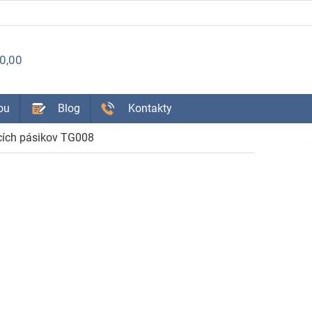
ÁKUPNÝ
0,00
OŠÍK
ou
Blog
Kontakty
cích pásikov TG008