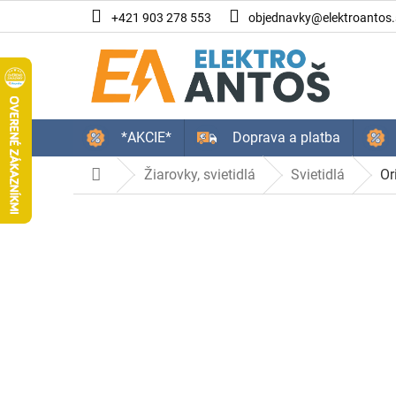
Prejsť
+421 903 278 553
objednavky@elektroantos.
na
obsah
*AKCIE*
Doprava a platba
Žiarovky, svietidlá
Svietidlá
Or
Domov