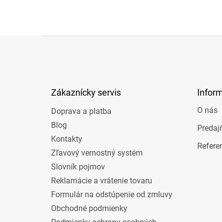
Z
á
p
ä
t
Zákaznícky servis
Infor
i
e
O nás
Doprava a platba
Blog
Predaj
Kontakty
Refere
Zľavový vernostný systém
Slovník pojmov
Reklamácie a vrátenie tovaru
Formulár na odstúpenie od zmluvy
Obchodné podmienky