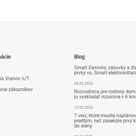
mácie
Blog
Smart žiarovky, zásuvky a ďa
prvky vs. Smart elektroinštal
ňa Vranov n/T
24.02.2026
ncie zákazníkov
Rozvodnica pre rodinný dom:
ju vyskladať rozumne v 6 kr
12.02.2026
7 vecí, ktoré musíte napláno
predtým, než zasekáte prvý k
do steny