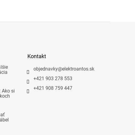
Kontakt
lšie
objednavky
@
elektroantos.sk
ácia
+421 903 278 553
+421 908 759 447
 Ako si
okoch
vať
ábel