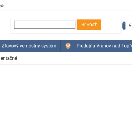
sk
N
€
HĽADAŤ
K
Zľavový vernostný systém
Predajňa Vranov nad Topľ
ientačné