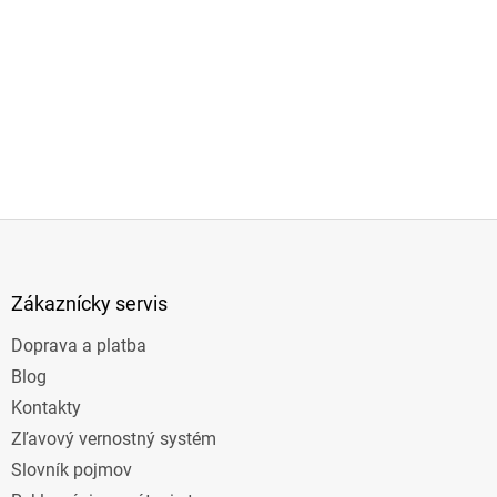
Z
á
p
ä
Zákaznícky servis
t
Doprava a platba
i
e
Blog
Kontakty
Zľavový vernostný systém
Slovník pojmov