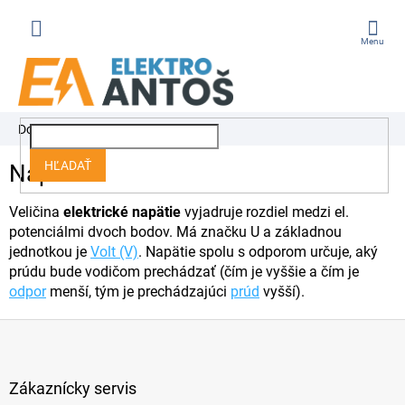
Prejsť
na
obsah
ÁKUPNÝ
Domov
Slovník pojmov
Napätie
OŠÍK
HĽADAŤ
Napätie
Veličina
elektrické napätie
vyjadruje rozdiel medzi el.
potenciálmi dvoch bodov. Má značku U a základnou
jednotkou je
Volt (V)
. Napätie spolu s odporom určuje, aký
prúdu bude vodičom prechádzať (čím je vyššie a čím je
odpor
menší, tým je prechádzajúci
prúd
vyšší).
Z
á
p
ä
Zákaznícky servis