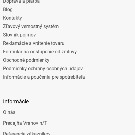
Doprava a platba
i
e
Blog
Kontakty
Zľavový vernostný systém
Slovník pojmov
Reklamácie a vrátenie tovaru
Formulár na odstúpenie od zmluvy
Obchodné podmienky
Podmienky ochrany osobných údajov
Informácie a poučenia pre spotrebiteľa
Informácie
O nás
Predajňa Vranov n/T
Referencie zákazníkov