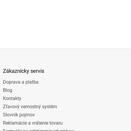
Z
á
p
ä
Zákaznícky servis
t
Doprava a platba
i
e
Blog
Kontakty
Zľavový vernostný systém
Slovník pojmov
Reklamácie a vrátenie tovaru