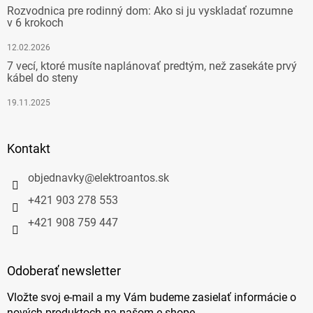
Rozvodnica pre rodinný dom: Ako si ju vyskladať rozumne
v 6 krokoch
12.02.2026
7 vecí, ktoré musíte naplánovať predtým, než zasekáte prvý
kábel do steny
19.11.2025
Kontakt
objednavky
@
elektroantos.sk
+421 903 278 553
+421 908 759 447
Odoberať newsletter
Vložte svoj e-mail a my Vám budeme zasielať informácie o
nových produktoch na našom e-shope.