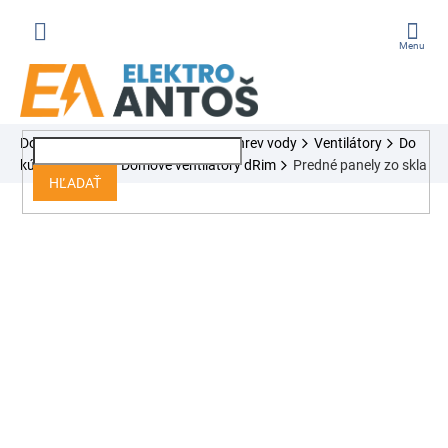
Prejsť
na
obsah
ÁKUPNÝ
Domov
Ventilácia, vykurovanie, ohrev vody
Ventilátory
Do
OŠÍK
kúpeľne a WC
Domové ventilátory dRim
Predné panely zo skla
HĽADAŤ