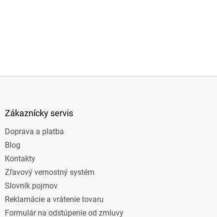
Z
á
p
ä
Zákaznícky servis
t
Doprava a platba
i
e
Blog
Kontakty
Zľavový vernostný systém
Slovník pojmov
Reklamácie a vrátenie tovaru
Formulár na odstúpenie od zmluvy