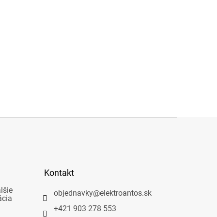
Kontakt
lšie
objednavky
@
elektroantos.sk
ácia
+421 903 278 553