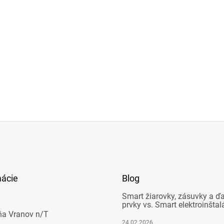
mácie
Blog
Smart žiarovky, zásuvky a ďa
prvky vs. Smart elektroinštal
ňa Vranov n/T
24.02.2026