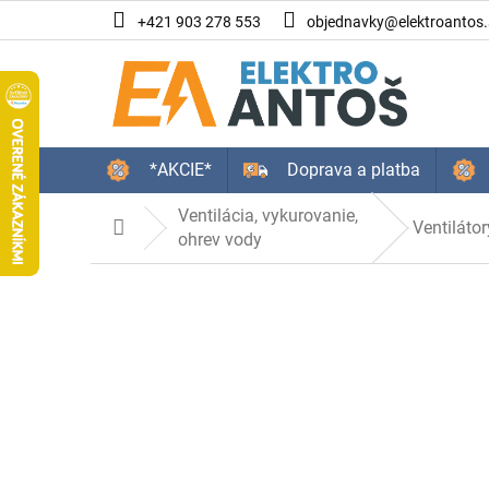
Prejsť
+421 903 278 553
objednavky@elektroantos.
na
obsah
*AKCIE*
Doprava a platba
Ventilácia, vykurovanie,
Ventilátor
Domov
ohrev vody