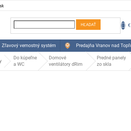
sk
N
€
HĽADAŤ
K
Zľavový vernostný systém
Predajňa Vranov nad Topľ
Do kúpeľne
Domové
Predné panely
y
a WC
ventilátory dRim
zo skla