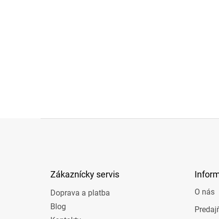
Z
á
p
ä
t
Zákaznícky servis
Infor
i
e
O nás
Doprava a platba
Blog
Predaj