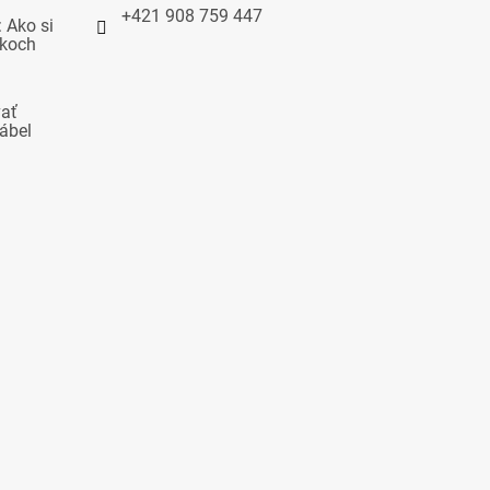
+421 908 759 447
 Ako si
okoch
vať
ábel