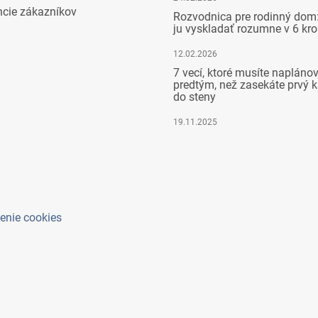
ncie zákazníkov
Rozvodnica pre rodinný dom:
ju vyskladať rozumne v 6 kr
12.02.2026
7 vecí, ktoré musíte napláno
predtým, než zasekáte prvý k
do steny
19.11.2025
enie cookies