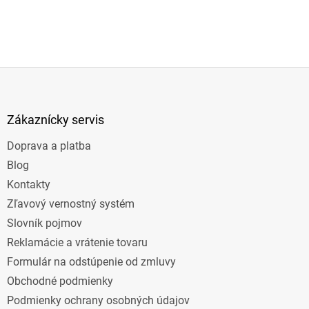
Z
á
p
ä
Zákaznícky servis
t
Doprava a platba
i
e
Blog
Kontakty
Zľavový vernostný systém
Slovník pojmov
Reklamácie a vrátenie tovaru
Formulár na odstúpenie od zmluvy
Obchodné podmienky
Podmienky ochrany osobných údajov