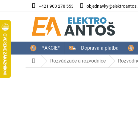
Prejsť
+421 903 278 553
objednavky@elektroantos.
na
obsah
*AKCIE*
Doprava a platba
Rozvádzače a rozvodnice
Rozvodné
Domov