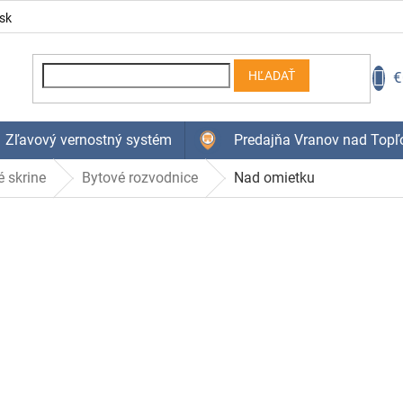
sk
N
€
HĽADAŤ
K
Zľavový vernostný systém
Predajňa Vranov nad Topľ
 skrine
Bytové rozvodnice
Nad omietku