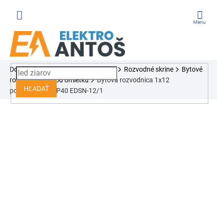
Prejsť
na
obsah
ÁKUPNÝ
Domov
Rozvádzače a rozvodnice
Rozvodné skrine
Bytové
OŠÍK
rozvodnice
Pod omietku
Bytová rozvodnica 1x12
HĽADAŤ
podomietková IP40 EDSN-12/1