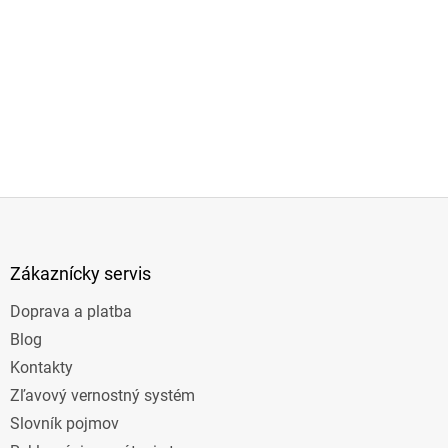
Z
á
p
ä
Zákaznícky servis
t
Doprava a platba
i
e
Blog
Kontakty
Zľavový vernostný systém
Slovník pojmov