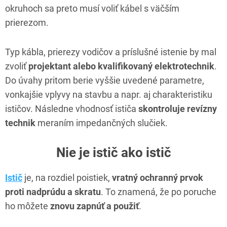
okruhoch sa preto musí voliť kábel s väčším
prierezom.
Typ kábla, prierezy vodičov a príslušné istenie by mal
zvoliť
projektant alebo kvalifikovaný elektrotechnik
.
Do úvahy pritom berie vyššie uvedené parametre,
vonkajšie vplyvy na stavbu a napr. aj charakteristiku
ističov. Následne vhodnosť ističa
skontroluje revízny
technik
meraním impedančných slučiek.
Nie je istič ako istič
Istič
je, na rozdiel poistiek,
vratný ochranný prvok
proti nadprúdu a skratu
. To znamená, že po poruche
ho môžete
znovu zapnúť a použiť
.