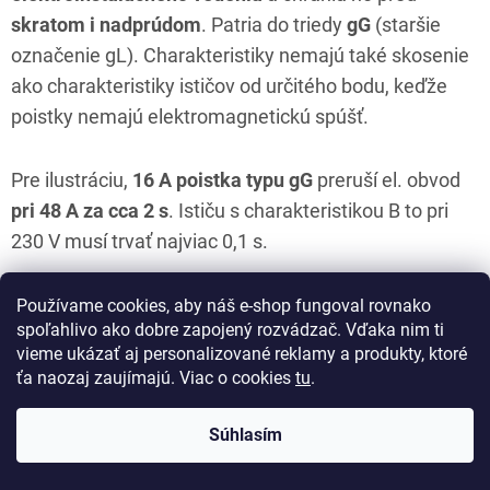
skratom i nadprúdom
. Patria do triedy
gG
(staršie
označenie gL). Charakteristiky nemajú také skosenie
ako charakteristiky ističov od určitého bodu, keďže
poistky nemajú elektromagnetickú spúšť.
Pre ilustráciu,
16 A poistka typu gG
preruší el. obvod
pri 48 A za cca 2 s
. Ističu s charakteristikou B to pri
230 V musí trvať najviac 0,1 s.
Aký istič alebo poistku?
Používame cookies, aby náš e-shop fungoval rovnako
spoľahlivo ako dobre zapojený rozvádzač. Vďaka nim ti
vieme ukázať aj personalizované reklamy a produkty, ktoré
Neviete si rady s výberom? Informácie o parametroch
ťa naozaj zaujímajú. Viac o cookies
tu
.
ističov nájdete v
spodnej časti stránky kategórie
Ističe
. V prípade akýchkoľvek otázok nás
kontaktujte
Súhlasím
a s výberom vám radi poradíme.