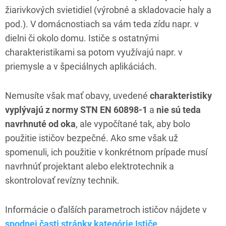
žiarivkových svietidiel (výrobné a skladovacie haly a
pod.). V domácnostiach sa vám teda zídu napr. v
dielni či okolo domu. Ističe s ostatnými
charakteristikami sa potom využívajú napr. v
priemysle a v špeciálnych aplikáciách.
Nemusíte však mať obavy, uvedené
charakteristiky
vyplývajú z normy STN EN 60898-1
a
nie sú teda
navrhnuté od oka
, ale vypočítané tak, aby bolo
použitie ističov bezpečné. Ako sme však už
spomenuli, ich použitie v konkrétnom prípade musí
navrhnúť projektant alebo elektrotechnik a
skontrolovať revízny technik.
Informácie o ďalších parametroch ističov nájdete v
spodnej časti stránky kategórie Ističe
.