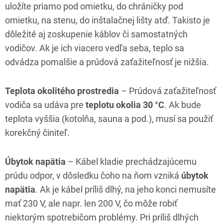
uložíte priamo pod omietku, do chráničky pod
omietku, na stenu, do inštalačnej lišty atď. Takisto je
dôležité aj zoskupenie káblov či samostatných
vodičov. Ak je ich viacero vedľa seba, teplo sa
odvádza pomalšie a prúdová zaťažiteľnosť je nižšia.
Teplota okolitého prostredia
– Prúdová zaťažiteľnosť
vodiča sa udáva pre
teplotu okolia 30 °C
. Ak bude
teplota vyššia (kotolňa, sauna a pod.), musí sa použiť
korekčný činiteľ.
Úbytok napätia
– Kábel kladie prechádzajúcemu
prúdu odpor, v dôsledku čoho na ňom vzniká
úbytok
napätia
. Ak je kábel príliš dlhý, na jeho konci nemusíte
mať 230 V, ale napr. len 200 V, čo môže robiť
niektorým spotrebičom problémy. Pri príliš dlhých