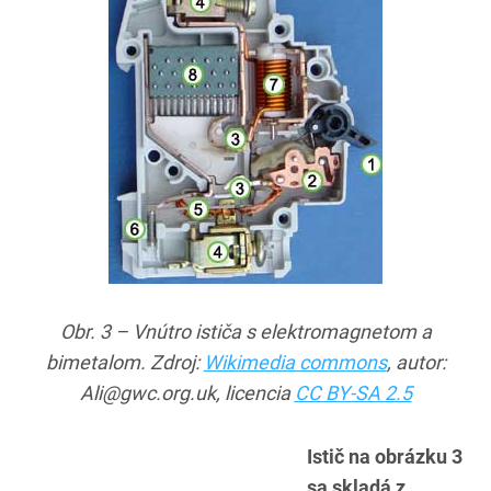
Obr. 3 – Vnútro ističa s elektromagnetom a
bimetalom. Zdroj:
Wikimedia commons
, autor:
Ali@gwc.org.uk, licencia
CC BY-SA 2.5
Istič na obrázku 3
sa skladá z