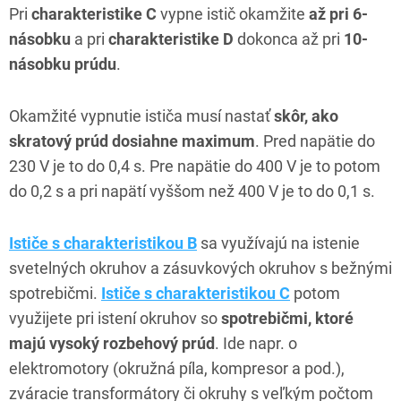
Pri
charakteristike C
vypne istič okamžite
až pri 6-
násobku
a pri
charakteristike D
dokonca až pri
10-
násobku prúdu
.
Okamžité vypnutie ističa musí nastať
skôr, ako
skratový prúd dosiahne maximum
. Pred napätie do
230 V je to do 0,4 s. Pre napätie do 400 V je to potom
do 0,2 s a pri napätí vyššom než 400 V je to do 0,1 s.
Ističe s charakteristikou B
sa využívajú na istenie
svetelných okruhov a zásuvkových okruhov s bežnými
spotrebičmi.
Ističe s charakteristikou C
potom
využijete pri istení okruhov so
spotrebičmi, ktoré
majú vysoký rozbehový prúd
. Ide napr. o
elektromotory (okružná píla, kompresor a pod.),
zváracie transformátory či okruhy s veľkým počtom