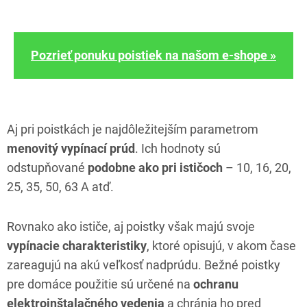
Pozrieť ponuku poistiek na našom e-shope »
Aj pri poistkách je najdôležitejším parametrom
menovitý vypínací prúd
. Ich hodnoty sú
odstupňované
podobne ako pri ističoch
– 10, 16, 20,
25, 35, 50, 63 A atď.
Rovnako ako ističe, aj poistky však majú svoje
vypínacie charakteristiky
, ktoré opisujú, v akom čase
zareagujú na akú veľkosť nadprúdu. Bežné poistky
pre domáce použitie sú určené na
ochranu
elektroinštalačného vedenia
a chránia ho pred