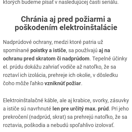
ktorých budeme písať v nasledujúcej časti seriálu.
Chránia aj pred požiarmi a
poškodením elektroinštalácie
Nadprúdové ochrany, medzi ktoré patria už
spomínané
poistky a ističe
, sa používajú
aj na
ochranu pred skratom či nadprúdom
. Tepelné účinky
el. prúdu dokážu zahriať vodiče až natoľko, že sa
roztaví ich izolácia, prehreje ich okolie, v dôsledku
čoho môže ľahko
vzniknúť požiar
.
Elektroinštalačné káble, ale aj krabice, svorky, zásuvky
a ističe sú navrhnuté
len pre určitý max. prúd
. Pri jeho
prekročení (nadprúd, skrat) sa prehrejú natoľko, že sa
roztavia, poškodia a nebudú spoľahlivo izolovať.