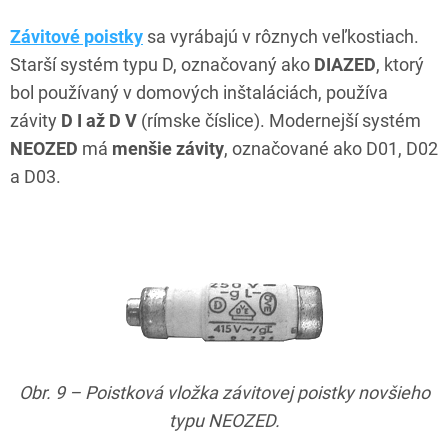
Závitové poistky
sa vyrábajú v rôznych veľkostiach.
Starší systém typu D, označovaný ako
DIAZED
, ktorý
bol používaný v domových inštaláciách, používa
závity
D I až D V
(rímske číslice). Modernejší systém
NEOZED
má
menšie závity
, označované ako D01, D02
a D03.
Obr. 9 – Poistková vložka závitovej poistky novšieho
typu NEOZED.