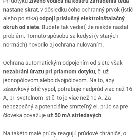
Pri dotyku
živého vodiča na kostru zariadenia teda
nastane skrat
, v dôsledku čoho ochranný prvok (istič
alebo poistka)
odpojí príslušný elektroinštalačný
okruh od siete
. Budete tak vedieť, že niekde nastal
problém. Tomuto spôsobu sa kedysi (v starých
normách) hovorilo aj ochrana nulovaním.
Ochrana automatickým odpojením od siete však
nezabráni úrazu pri priamom dotyku
, či už
jednopólovom alebo dvojpólovom. Na to, aby
zásuvkový istič vypol, potrebuje nadprúd viac než 16
A, pri svetelnom ističi to je viac než 10 A. Za
nebezpečný a potenciálne smrteľný el. prúd sa pre
človeka považuje
už 50 mA striedavých
.
Na takéto malé prúdy reagujú prúdové chrániče, o