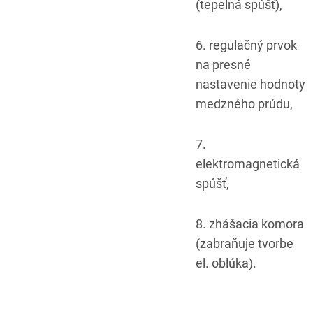
(tepelná spúšť),
6. regulačný prvok
na presné
nastavenie hodnoty
medzného prúdu,
7.
elektromagnetická
spúšť,
8. zhášacia komora
(zabraňuje tvorbe
el. oblúka).