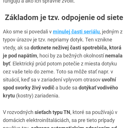
fungujú a ako ich správne zvoliť.
Základom je tzv. odpojenie od siete
Ako sme si povedali v
minulej časti seriálu
, jedným z
typov úrazov je tzv. nepriamy dotyk. Ten vznikne
vtedy, ak sa
dotknete neživej časti spotrebiča, ktorá
je pod napätím
, hoci by za bežných okolností
nemala
byť
. Elektrický prúd potom potečie z miesta dotyku
cez vaše telo do zeme. Toto sa môže stať napr. v
situácií, keď sa v zariadení vplyvom otrasov
uvoľní
spod svorky živý vodič
a bude sa
dotýkať vodivého
krytu
(kostry) zariadenia.
V rozvodných
sieťach typu TN
, ktoré sa používajú v
domácich elektroinštaláciách, sa pre tieto prípady