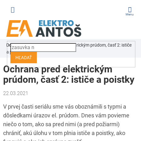
Prejsť
na
obsah
ÁKUPNÝ
Domov
Blog
Ochrana pred elektrickým prúdom, časť 2: ističe
OŠÍK
a poistky
HĽADAŤ
Ochrana pred elektrickým
prúdom, časť 2: ističe a poistky
22.03.2021
V prvej časti seriálu sme vás oboznámili s typmi a
dôsledkami úrazov el. prúdom. Dnes vám povieme
niečo o tom, ako sa pred nimi (a pred požiarmi)
chrániť, akú úlohu v tom plnia ističe a poistky, ako