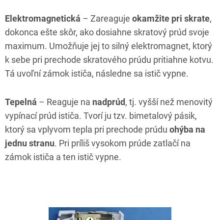
Elektromagnetická
– Zareaguje
okamžite pri skrate
,
dokonca ešte skôr, ako dosiahne skratový prúd svoje
maximum. Umožňuje jej to silný elektromagnet, ktorý
k sebe pri prechode skratového prúdu pritiahne kotvu.
Tá uvoľní zámok ističa, následne sa istič vypne.
Tepelná
– Reaguje na
nadprúd
, tj. vyšší než menovitý
vypínací prúd ističa. Tvorí ju tzv. bimetalový pásik,
ktorý sa vplyvom tepla pri prechode prúdu
ohýba na
jednu stranu
. Pri príliš vysokom prúde zatlačí na
zámok ističa a ten istič vypne.