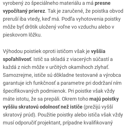
vyrobený zo špeciálneho materiálu a má
presne
vypočítaný prierez
. Tak je zaručené, že poistka obvod
preruší iba vtedy, keď má. Podľa vyhotovenia poistky
môže byť drôtik uložený voľne vo vzduchu alebo v
pieskovom lôžku.
Výhodou poistiek oproti ističom však je
vyššia
spoľahlivosť
. Istič sa skladá z viacerých súčastí a
každá z nich môže v určitých okamihoch zlyhať.
Samozrejme, ističe sú dôkladne testované a výrobca
garantuje ich funkčnosť a parametre pri dodržaní ním
špecifikovaných podmienok. Pri poistke však vždy
máte istotu, že sa prepáli. Okrem toho
majú poistky
vyššiu skratovú odolnosť než ističe
(prežijú vyšší
skratový prúd). Použitie poistky alebo ističa však vždy
musí odporučiť projektant, prípadne kvalifikovaný