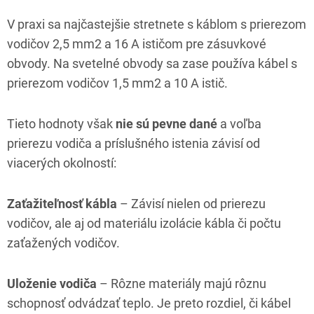
V praxi sa najčastejšie stretnete s káblom s prierezom
vodičov 2,5 mm
2
a 16 A ističom pre zásuvkové
obvody. Na svetelné obvody sa zase používa kábel s
prierezom vodičov 1,5 mm
2
a 10 A istič.
Tieto hodnoty však
nie sú pevne dané
a voľba
prierezu vodiča a príslušného istenia závisí od
viacerých okolností:
Zaťažiteľnosť kábla
– Závisí nielen od prierezu
vodičov, ale aj od materiálu izolácie kábla či počtu
zaťažených vodičov.
Uloženie vodiča
– Rôzne materiály majú rôznu
schopnosť odvádzať teplo. Je preto rozdiel, či kábel