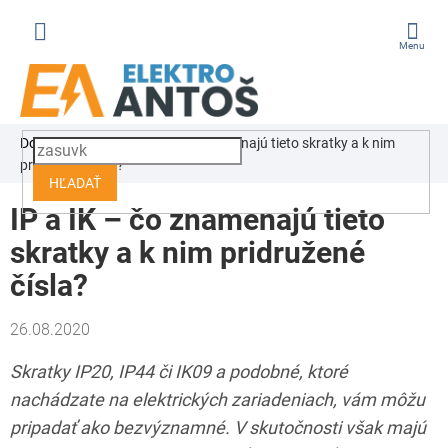
Prejsť
na
obsah
ÁKUPNÝ
Domov
Blog
IP a IK – čo znamenajú tieto skratky a k nim
OŠÍK
pridružené čísla?
HĽADAŤ
IP a IK – čo znamenajú tieto
skratky a k nim pridružené
čísla?
26.08.2020
Skratky IP20, IP44 či IK09 a podobné, ktoré
nachádzate na elektrických zariadeniach, vám môžu
pripadať ako bezvýznamné. V skutočnosti však majú