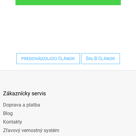
PREDCHÁDZAJÚCI ČLÁNOK
ĎALŠÍ ČLÁNOK
Z
á
p
ä
Zákaznícky servis
t
Doprava a platba
i
e
Blog
Kontakty
Zľavový vernostný systém