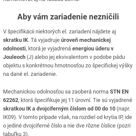
Aby vám zariadenie nezničili
V špecifikácii niektorých el. zariadení nájdete aj
skratku IK
. Tá vyjadruje
úroveň mechanickej
odolnosti
, ktorá je vyjadrená
energiou úderu v
Jouleoch
(J) alebo jej ekvivalentom v podobe pádu
objektu s konkrétnou hmotnosťou zo špecifickej výšky
na dané el. zariadenie.
Mechanickou odolnosťou sa zaoberá norma
STN EN
62262
, ktorá špecifikuje jej 11 úrovní. Tie sú vyjadrené
skratkou IK a dvojciferným číslom od 00 do 10
(napr.
IK09). V tomto prípade však, na rozdiel od krytia IP, ide
o jediné dvojciferné číslo a nie dve rôzne číslice (pozri
tabuľku 3).