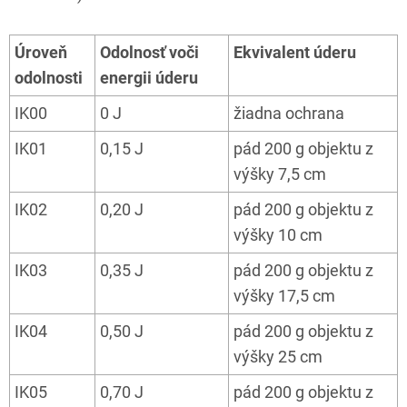
Úroveň
Odolnosť voči
Ekvivalent úderu
odolnosti
energii úderu
IK00
0 J
žiadna ochrana
IK01
0,15 J
pád 200 g objektu z
výšky 7,5 cm
IK02
0,20 J
pád 200 g objektu z
výšky 10 cm
IK03
0,35 J
pád 200 g objektu z
výšky 17,5 cm
IK04
0,50 J
pád 200 g objektu z
výšky 25 cm
IK05
0,70 J
pád 200 g objektu z