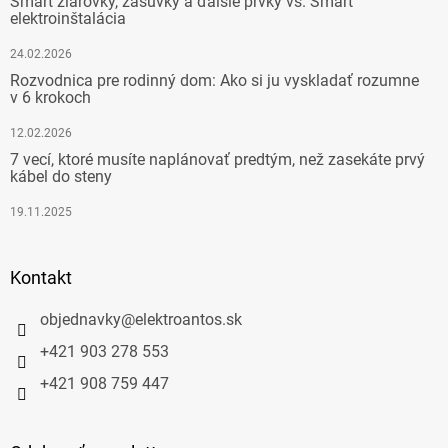
Smart žiarovky, zásuvky a ďalšie prvky vs. Smart
elektroinštalácia
24.02.2026
Rozvodnica pre rodinný dom: Ako si ju vyskladať rozumne
v 6 krokoch
12.02.2026
7 vecí, ktoré musíte naplánovať predtým, než zasekáte prvý
kábel do steny
19.11.2025
Kontakt
objednavky
@
elektroantos.sk
+421 903 278 553
+421 908 759 447