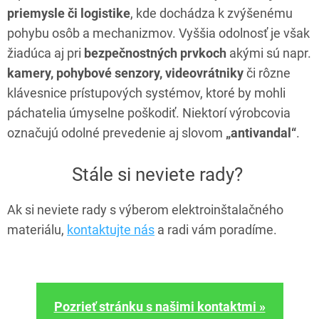
priemysle či logistike
, kde dochádza k zvýšenému
pohybu osôb a mechanizmov. Vyššia odolnosť je však
žiadúca aj pri
bezpečnostných prvkoch
akými sú napr.
kamery, pohybové senzory, videovrátniky
či rôzne
klávesnice prístupových systémov, ktoré by mohli
páchatelia úmyselne poškodiť. Niektorí výrobcovia
označujú odolné prevedenie aj slovom
„antivandal“
.
Stále si neviete rady?
Ak si neviete rady s výberom elektroinštalačného
materiálu,
kontaktujte nás
a radi vám poradíme.
Pozrieť stránku s našimi kontaktmi »