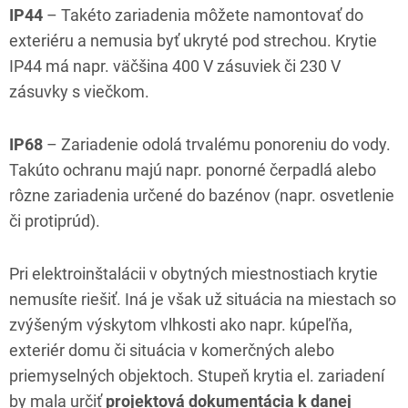
IP44
– Takéto zariadenia môžete namontovať do
exteriéru a nemusia byť ukryté pod strechou. Krytie
IP44 má napr. väčšina 400 V zásuviek či 230 V
zásuvky s viečkom.
IP68
– Zariadenie odolá trvalému ponoreniu do vody.
Takúto ochranu majú napr. ponorné čerpadlá alebo
rôzne zariadenia určené do bazénov (napr. osvetlenie
či protiprúd).
Pri elektroinštalácii v obytných miestnostiach krytie
nemusíte riešiť. Iná je však už situácia na miestach so
zvýšeným výskytom vlhkosti ako napr. kúpeľňa,
exteriér domu či situácia v komerčných alebo
priemyselných objektoch. Stupeň krytia el. zariadení
by mala určiť
projektová dokumentácia k danej