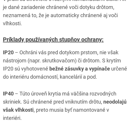
je dané zariadenie chránené voči dotyku drôtom,
neznamená to, že je automaticky chránené aj voči
vlhkosti.
Príklady používaných stupňov ochrany:
IP20
– Ochráni vás pred dotykom prstom, nie však
nástrojom (napr. skrutkovačom) či drôtom. S krytím
IP20 sú vyhotovené
bežné zásuvky a vypínače
určené
do interiéru domácností, kancelárií a pod.
IP40
– Túto úroveň krytia má väčšina rozvodných
skriniek. Sú chránené pred vniknutím drôtu,
neodolajú
však vlhkosti
, preto musia byť namontované v
interiéri.