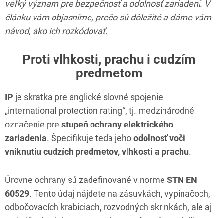
veľký význam pre bezpečnosť a odolnosť zariadení. V
článku vám objasníme, prečo sú dôležité a dáme vám
návod, ako ich rozkódovať.
Proti vlhkosti, prachu i cudzím
predmetom
IP
je skratka pre anglické slovné spojenie
„international protection rating“, tj. medzinárodné
označenie pre
stupeň ochrany elektrického
zariadenia
. Špecifikuje teda jeho
odolnosť voči
vniknutiu cudzích predmetov, vlhkosti a prachu
.
Úrovne ochrany sú zadefinované v norme
STN EN
60529
. Tento údaj nájdete na zásuvkách, vypínačoch,
odbočovacích krabiciach, rozvodných skrinkách, ale aj