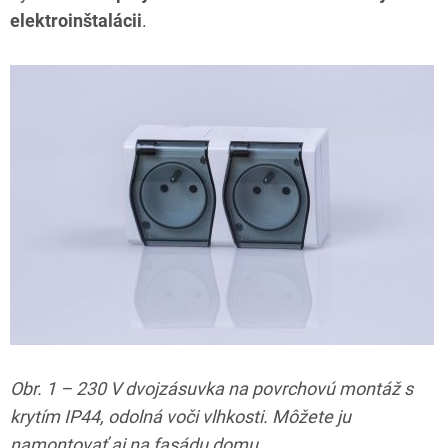
elektroinštalácii
.
Obr. 1 – 230 V dvojzásuvka na povrchovú montáž s
krytím IP44, odolná voči vlhkosti. Môžete ju
namontovať aj na fasádu domu.