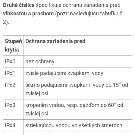
Druhá číslica
špecifikuje ochranu zariadenia pred
vlhkosťou a prachom
(pozri nasledujúcu tabuľku č.
2).
Stupeň
Ochrana zariadenia pred
krytia
IPx0
bez ochrany
IPx1
zvisle padajúcimi kvapkami vody
IPx2
šikmo padajúcimi kvapkami vody do 15° od
zvislej osi
IPx3
kropením vodou, resp. dažďom do 60° od
zvislej osi
IPx4
striekajúcou vodou vo všetkých smeroch