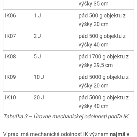
výšky 35 cm
IK06
1 J
pád 500 g objektu z
výšky 20 cm
IK07
2 J
pád 500 g objektu z
výšky 40 cm
IK08
5 J
pád 1700 g objektu z
výšky 29,5 cm
IK09
10 J
pád 5000 g objektu z
výšky 20 cm
IK10
20 J
pád 5000 g objektu z
výšky 40 cm
Tabuľka 3 – Úrovne mechanickej odolnosti podľa IK.
V praxi má mechanická odolnosť IK význam
najmä v