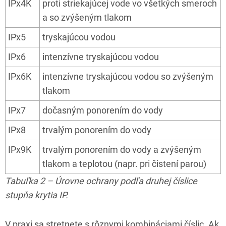
IPx4K
proti striekajúcej vode vo všetkých smeroch
a so zvýšeným tlakom
IPx5
tryskajúcou vodou
IPx6
intenzívne tryskajúcou vodou
IPx6K
intenzívne tryskajúcou vodou so zvýšeným
tlakom
IPx7
dočasným ponorením do vody
IPx8
trvalým ponorením do vody
IPx9K
trvalým ponorením do vody a zvýšeným
tlakom a teplotou (napr. pri čistení parou)
Tabuľka 2 – Úrovne ochrany podľa druhej číslice
stupňa krytia IP.
V praxi sa stretnete s rôznymi kombináciami číslic. Ak