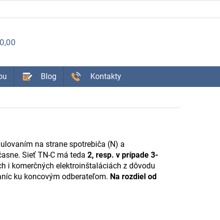
ÁKUPNÝ
0,00
OŠÍK
ou
Blog
Kontakty
nulovaním na strane spotrebiča (N) a
účasne. Sieť TN-C má teda
2, resp. v prípade 3-
ch i komerčných elektroinštaláciách z dôvodu
ostaníc ku koncovým odberateľom.
Na rozdiel od