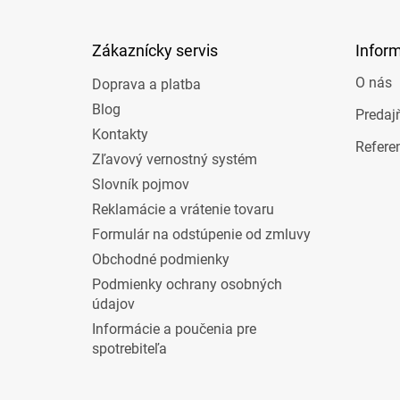
ä
t
Zákaznícky servis
Infor
i
e
O nás
Doprava a platba
Blog
Predaj
Kontakty
Refere
Zľavový vernostný systém
Slovník pojmov
Reklamácie a vrátenie tovaru
Formulár na odstúpenie od zmluvy
Obchodné podmienky
Podmienky ochrany osobných
údajov
Informácie a poučenia pre
spotrebiteľa