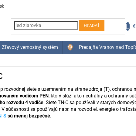
sk
N
€
HĽADAŤ
K
Zľavový vernostný systém
Predajňa Vranov nad Topľ
C
typ rozvodnej siete s uzemnením na strane zdroja (T), ochranou 
novaným vodičom PEN
, ktorý slúži ako neutrálny a ochranný s
ho rozvodu 4 vodiče
. Siete TN-C sa používali v starých domový
. V súčasnosti sa používajú napr. na rozvod el. energie o traf
N-S
sú menej bezpečné
.