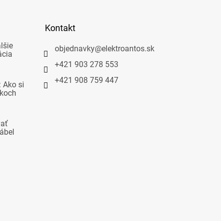
Kontakt
lšie
objednavky
@
elektroantos.sk
ácia
+421 903 278 553
+421 908 759 447
 Ako si
okoch
vať
ábel