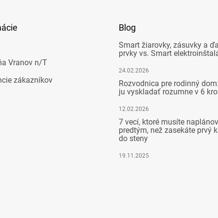
mácie
Blog
Smart žiarovky, zásuvky a ďa
prvky vs. Smart elektroinštal
ňa Vranov n/T
24.02.2026
ncie zákazníkov
Rozvodnica pre rodinný dom:
ju vyskladať rozumne v 6 kr
12.02.2026
7 vecí, ktoré musíte napláno
predtým, než zasekáte prvý k
do steny
19.11.2025