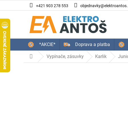
Prejsť
+421 903 278 553
objednavky@elektroantos.
na
obsah
*AKCIE*
Doprava a platba
Vypínače, zásuvky
Karlik
Juni
Domov