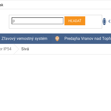
sk
N
€
HĽADAŤ
K
Zľavový vernostný systém
Predajňa Vranov nad Topľ
or IP54
Sivá