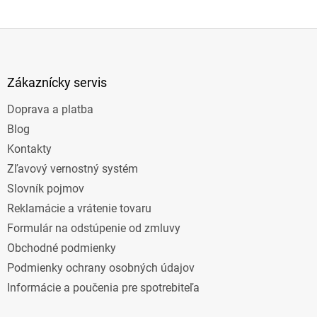
Z
á
p
ä
Zákaznícky servis
t
Doprava a platba
i
e
Blog
Kontakty
Zľavový vernostný systém
Slovník pojmov
Reklamácie a vrátenie tovaru
Formulár na odstúpenie od zmluvy
Obchodné podmienky
Podmienky ochrany osobných údajov
Informácie a poučenia pre spotrebiteľa