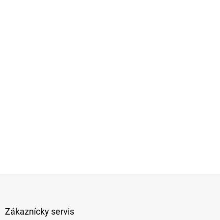
Z
á
p
ä
Zákaznícky servis