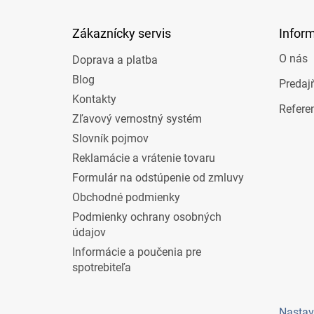
ä
t
Zákaznícky servis
Infor
i
e
O nás
Doprava a platba
Blog
Predaj
Kontakty
Refere
Zľavový vernostný systém
Slovník pojmov
Reklamácie a vrátenie tovaru
Formulár na odstúpenie od zmluvy
Obchodné podmienky
Podmienky ochrany osobných
údajov
Informácie a poučenia pre
spotrebiteľa
Nastav