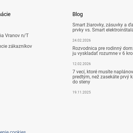
mácie
Blog
Smart žiarovky, zásuvky a ďa
prvky vs. Smart elektroinštal
ňa Vranov n/T
24.02.2026
ncie zákazníkov
Rozvodnica pre rodinný dom:
ju vyskladať rozumne v 6 kr
12.02.2026
7 vecí, ktoré musíte napláno
predtým, než zasekáte prvý k
do steny
19.11.2025
enie cookies