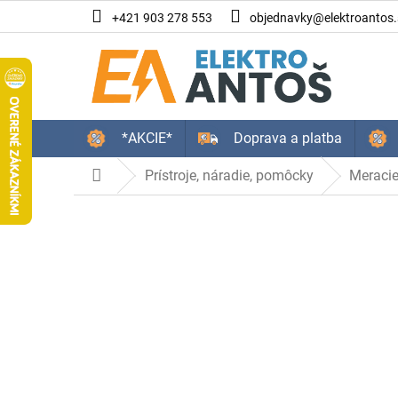
Prejsť
+421 903 278 553
objednavky@elektroantos.
na
obsah
*AKCIE*
Doprava a platba
Prístroje, náradie, pomôcky
Meracie
Domov