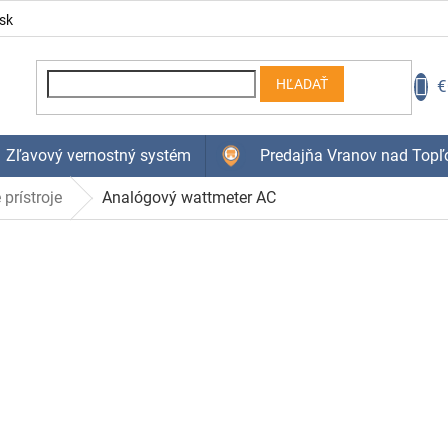
sk
N
€
HĽADAŤ
K
Zľavový vernostný systém
Predajňa Vranov nad Topľ
 prístroje
Analógový wattmeter AC