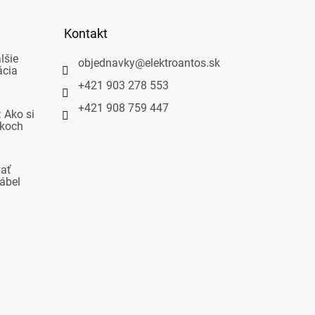
Kontakt
lšie
objednavky
@
elektroantos.sk
ácia
+421 903 278 553
+421 908 759 447
 Ako si
okoch
vať
ábel