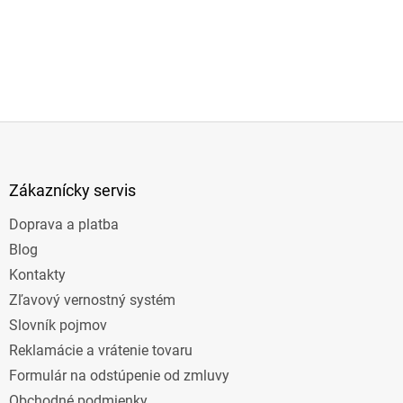
Z
á
p
ä
Zákaznícky servis
t
Doprava a platba
i
e
Blog
Kontakty
Zľavový vernostný systém
Slovník pojmov
Reklamácie a vrátenie tovaru
Formulár na odstúpenie od zmluvy
Obchodné podmienky