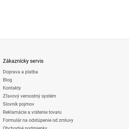
Z
á
p
ä
Zákaznícky servis
t
Doprava a platba
i
e
Blog
Kontakty
Zľavový vernostný systém
Slovník pojmov
Reklamácie a vrátenie tovaru
Formulár na odstúpenie od zmluvy
Obchodné podmienky