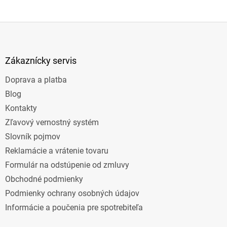
Z
á
p
ä
Zákaznícky servis
t
Doprava a platba
i
e
Blog
Kontakty
Zľavový vernostný systém
Slovník pojmov
Reklamácie a vrátenie tovaru
Formulár na odstúpenie od zmluvy
Obchodné podmienky
Podmienky ochrany osobných údajov
Informácie a poučenia pre spotrebiteľa