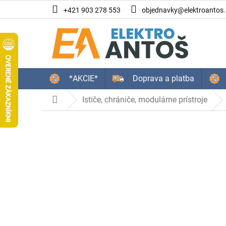
Prejsť
+421 903 278 553
objednavky@elektroantos.
na
obsah
*AKCIE*
Doprava a platba
Ističe, chrániče, modulárne prístroje
Domov