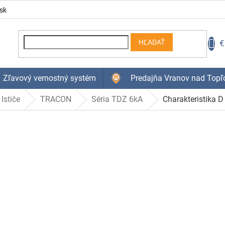
sk
N
€
HĽADAŤ
K
Zľavový vernostný systém
Predajňa Vranov nad Topľ
Ističe
TRACON
Séria TDZ 6kA
Charakteristika D