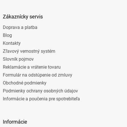
á
p
ä
Zákaznícky servis
t
Doprava a platba
i
e
Blog
Kontakty
Zľavový vernostný systém
Slovník pojmov
Reklamácie a vrátenie tovaru
Formulár na odstúpenie od zmluvy
Obchodné podmienky
Podmienky ochrany osobných údajov
Informácie a poučenia pre spotrebiteľa
Informácie