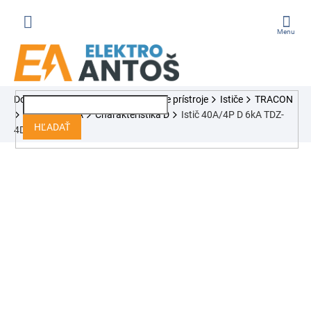
Prejsť
na
obsah
ÁKUPNÝ
Domov
Ističe, chrániče, modulárne prístroje
Ističe
TRACON
OŠÍK
Séria TDZ 6kA
Charakteristika D
Istič 40A/4P D 6kA TDZ-
HĽADAŤ
4D-40 Tracon