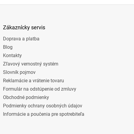
Z
á
p
ä
Zákaznícky servis
t
Doprava a platba
i
e
Blog
Kontakty
Zľavový vernostný systém
Slovník pojmov
Reklamácie a vrátenie tovaru
Formulár na odstúpenie od zmluvy
Obchodné podmienky
Podmienky ochrany osobných údajov
Informácie a poučenia pre spotrebiteľa