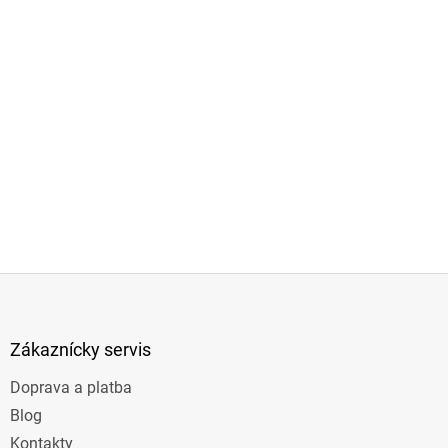
Z
á
p
ä
Zákaznícky servis
t
Doprava a platba
i
e
Blog
Kontakty