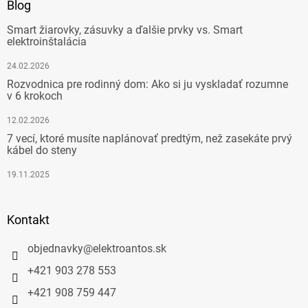
Blog
Smart žiarovky, zásuvky a ďalšie prvky vs. Smart
elektroinštalácia
24.02.2026
Rozvodnica pre rodinný dom: Ako si ju vyskladať rozumne
v 6 krokoch
12.02.2026
7 vecí, ktoré musíte naplánovať predtým, než zasekáte prvý
kábel do steny
19.11.2025
Kontakt
objednavky
@
elektroantos.sk
+421 903 278 553
+421 908 759 447