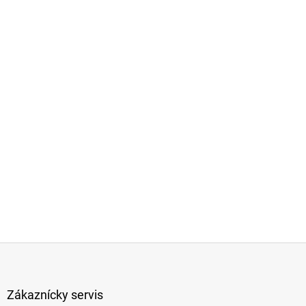
Z
á
p
ä
Zákaznícky servis