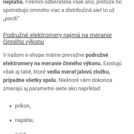
neplatia.
Firemní odberatelia však áno, pretože ho
spotrebujú omnoho viac a distribučná sieť to už
„pocíti“.
Podružné elektromery najmä na meranie
činného výkonu
V našom e-shope máme prevažne
podružné
elektromery na meranie činného výkonu.
Existujú
však aj také, ktoré
vedia merať jalovú zložku,
prípadne všetky spolu.
Niektoré vám dokonca
zmerajú aj parametre siete ako napríklad:
príkon,
napätie,