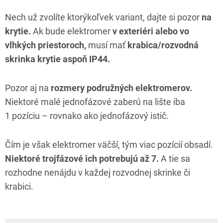
Nech už zvolíte ktorýkoľvek variant, dajte si pozor
na
krytie.
Ak bude elektromer
v exteriéri alebo vo
vlhkých priestoroch,
musí mať
krabica/rozvodná
skrinka krytie aspoň IP44.
Pozor aj na
rozmery podružných elektromerov.
Niektoré malé jednofázové zaberú na lište iba
1 pozíciu – rovnako ako jednofázový istič.
Čím je však elektromer väčší, tým viac pozícií obsadí.
Niektoré trojfázové ich potrebujú až 7.
A tie sa
rozhodne nenájdu v každej rozvodnej skrinke či
krabici.