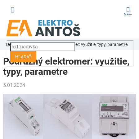
Prejsť
na
obsah
ÁKUPNÝ
Domov
Blog
Podružný elektromer: využitie, typy, parametre
OŠÍK
HĽADAŤ
Podružný elektromer: využitie,
typy, parametre
5.01.2024