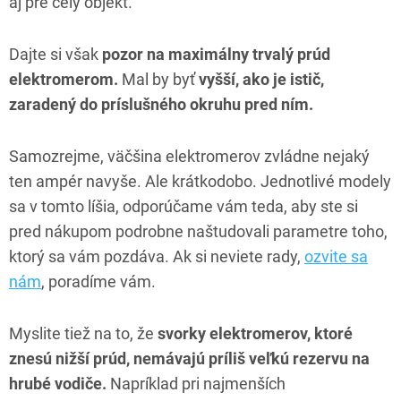
aj pre celý objekt.
Dajte si však
pozor na maximálny trvalý prúd
elektromerom.
Mal by byť
vyšší, ako je istič,
zaradený do príslušného okruhu pred ním.
Samozrejme, väčšina elektromerov zvládne nejaký
ten ampér navyše. Ale krátkodobo. Jednotlivé modely
sa v tomto líšia, odporúčame vám teda, aby ste si
pred nákupom podrobne naštudovali parametre toho,
ktorý sa vám pozdáva. Ak si neviete rady,
ozvite sa
nám
, poradíme vám.
Myslite tiež na to, že
svorky elektromerov, ktoré
znesú nižší prúd, nemávajú príliš veľkú rezervu na
hrubé vodiče.
Napríklad pri najmenších