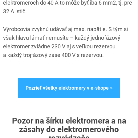
elektromeroch do 40 A to môže byť iba 6 mm
2
, tj. pre
32 A istič.
Výrobcovia zvyknú udávať aj max. napätie. S tým si
však hlavu lámať nemusíte – každý jednofázový
elektromer zvládne 230 V aj s veľkou rezervou
a každý trojfázový zase 400 V s rezervou.
Pozrieť všetky elektromery v e-shope »
Pozor na šírku elektromera a na
zásahy do elektromerového
rozvádzača