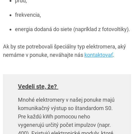
prúd,
frekvencia,
energia dodaná do siete (napríklad z fotovoltiky).
Ak by ste potrebovali špeciálny typ elektromera, aký
nemáme v ponuke, neváhajte nás
kontaktovať
.
Vedeli ste, že?
Mnohé elektromery v našej ponuke majú
komunikačný výstup so štandardom S0.
Pre každú kWh pomocou neho
vygenerujú určitý počet impulzov (napr.
400). Existujú elektronické moduly, ktoré