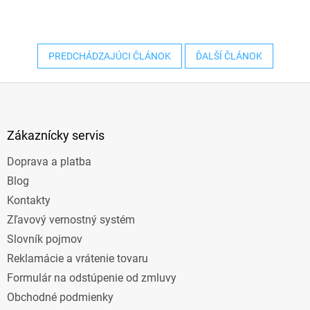
PREDCHÁDZAJÚCI ČLÁNOK
ĎALŠÍ ČLÁNOK
Z
á
p
ä
Zákaznícky servis
t
Doprava a platba
i
e
Blog
Kontakty
Zľavový vernostný systém
Slovník pojmov
Reklamácie a vrátenie tovaru
Formulár na odstúpenie od zmluvy
Obchodné podmienky