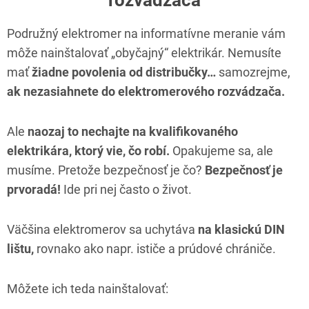
Podružný elektromer na informatívne meranie vám
môže nainštalovať „obyčajný“ elektrikár. Nemusíte
mať
žiadne povolenia od distribučky…
samozrejme,
ak nezasiahnete do elektromerového rozvádzača.
Ale
naozaj to nechajte na kvalifikovaného
elektrikára, ktorý vie, čo robí.
Opakujeme sa, ale
musíme. Pretože bezpečnosť je čo?
Bezpečnosť je
prvoradá!
Ide pri nej často o život.
Väčšina elektromerov sa uchytáva
na klasickú DIN
lištu,
rovnako ako napr. ističe a prúdové chrániče.
Môžete ich teda nainštalovať: