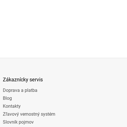
Z
á
p
ä
Zákaznícky servis
t
Doprava a platba
i
e
Blog
Kontakty
Zľavový vernostný systém
Slovník pojmov