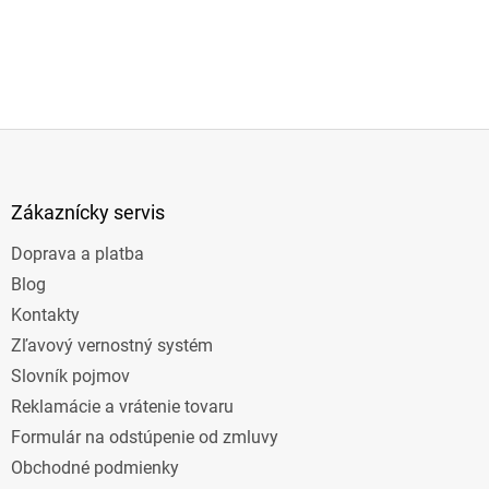
Z
á
p
ä
Zákaznícky servis
t
Doprava a platba
i
e
Blog
Kontakty
Zľavový vernostný systém
Slovník pojmov
Reklamácie a vrátenie tovaru
Formulár na odstúpenie od zmluvy
Obchodné podmienky