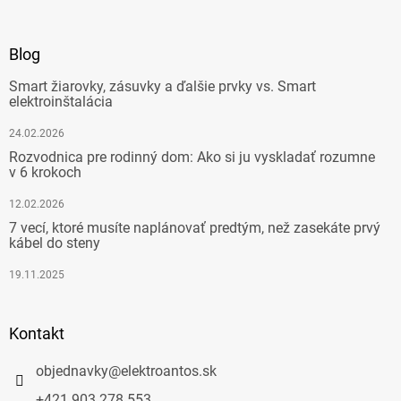
Blog
Smart žiarovky, zásuvky a ďalšie prvky vs. Smart
elektroinštalácia
24.02.2026
Rozvodnica pre rodinný dom: Ako si ju vyskladať rozumne
v 6 krokoch
12.02.2026
7 vecí, ktoré musíte naplánovať predtým, než zasekáte prvý
kábel do steny
19.11.2025
Kontakt
objednavky
@
elektroantos.sk
+421 903 278 553