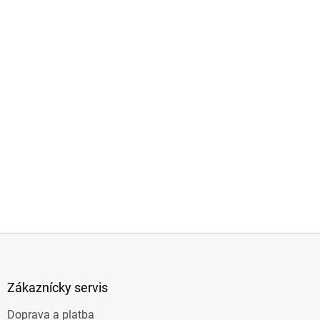
Z
á
p
ä
Zákaznícky servis
t
Doprava a platba
i