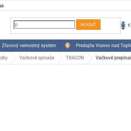
sk
N
€
HĽADAŤ
K
Zľavový vernostný systém
Predajňa Vranov nad Topľ
olky
Vačkové spínače
TRACON
Vačkové prepínač