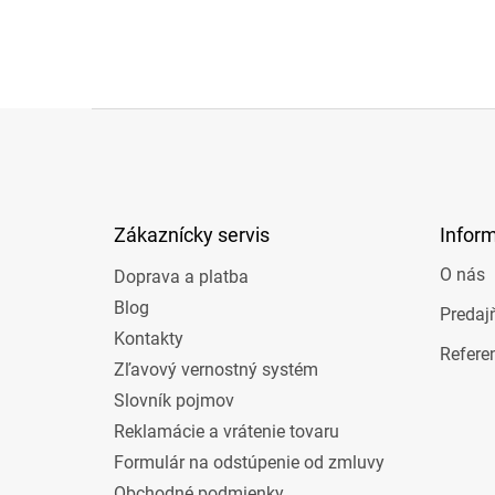
Z
á
p
ä
t
Zákaznícky servis
Infor
i
e
O nás
Doprava a platba
Blog
Predaj
Kontakty
Refere
Zľavový vernostný systém
Slovník pojmov
Reklamácie a vrátenie tovaru
Formulár na odstúpenie od zmluvy
Obchodné podmienky