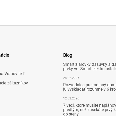
mácie
Blog
Smart žiarovky, zásuvky a ďa
prvky vs. Smart elektroinštal
ňa Vranov n/T
24.02.2026
ncie zákazníkov
Rozvodnica pre rodinný dom:
ju vyskladať rozumne v 6 kr
12.02.2026
7 vecí, ktoré musíte napláno
predtým, než zasekáte prvý k
do steny