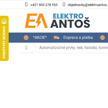
Prejsť
+421 903 278 553
objednavky@elektroantos.
na
obsah
*AKCIE*
Doprava a platba
Automatizačné prvky, relé, tlačidlá, kontr
Domov