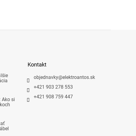
Kontakt
lšie
objednavky
@
elektroantos.sk
ácia
+421 903 278 553
+421 908 759 447
 Ako si
okoch
vať
ábel